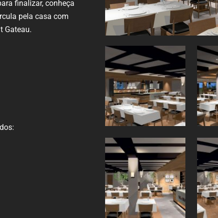
ara finalizar, conheça
rcula pela casa com
it Gateau.
dos: