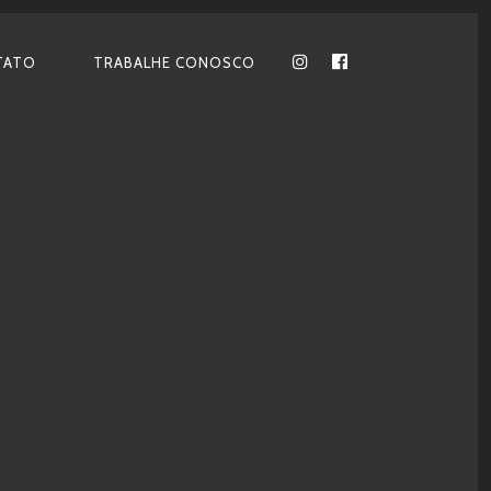
TATO
TRABALHE CONOSCO