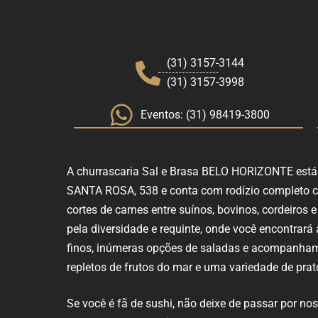
(31) 3157-3144
(31) 3157-3998
Eventos: (31) 98419-3800
A churrascaria Sal e Brasa BELO HORIZONTE está
SANTA ROSA, 538 e conta com rodízio completo
cortes de carnes entre suínos, bovinos, cordeiros
pela diversidade e requinte, onde você encontrará 
finos, inúmeras opções de saladas e acompanham
repletos de frutos do mar e uma variedade de prat
Se você é fã de sushi, não deixe de passar por nos