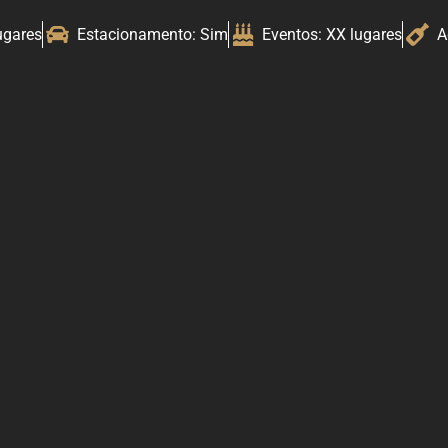
ugares
Estacionamento: Sim
Eventos: XX lugares
A
tarzbet güncel giriş
starzbet giriş
starzbet
xslot güncel giriş
xslot gi
Nome
Email
Telefone
Mensagem